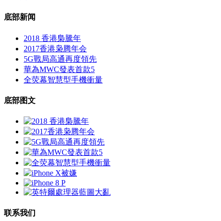
底部新闻
2018 香港梟騰年
2017香港枭腾年会
5G戰局高通再度領先
華為MWC發表首款5
全荧幕智慧型手機衝量
底部图文
联系我们