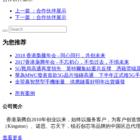
上一篇
：合作伙伴展示
下一篇
：合作伙伴展示
为您推荐
2018 香港梟騰年会 - 同心同行，共创未来
2017香港枭腾年会 - 不忘初心，不负过去，不惧未来
5G戰局高通再度領先 英特爾集結重兵反撲 憑藉雲端
華為MWC發表首款5G晶片強碰高通 下半年正式推5G
全荧幕智慧型手機衝量 供應鏈看好明年出貨爆發
所有案例
公司简介
香港枭腾自2010年创业以来，始终以服务客户，为客户创
（Kingston）、诺思、芯天下，锐石创芯等品牌的中国区总代
查看更多