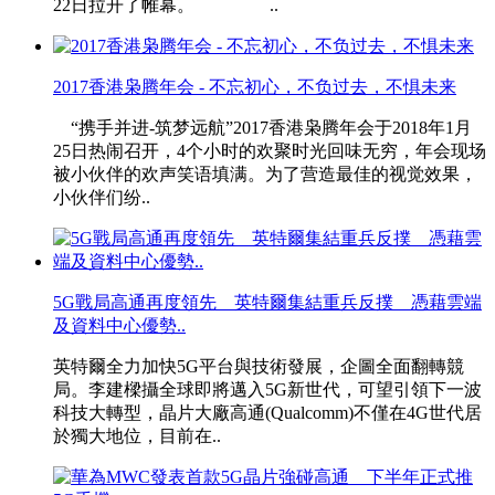
22日拉开了帷幕。 ..
2017香港枭腾年会 - 不忘初心，不负过去，不惧未来
“携手并进-筑梦远航”2017香港枭腾年会于2018年1月
25日热闹召开，4个小时的欢聚时光回味无穷，年会现场
被小伙伴的欢声笑语填满。为了营造最佳的视觉效果，
小伙伴们纷..
5G戰局高通再度領先 英特爾集結重兵反撲 憑藉雲端
及資料中心優勢..
英特爾全力加快5G平台與技術發展，企圖全面翻轉競
局。李建樑攝全球即將邁入5G新世代，可望引領下一波
科技大轉型，晶片大廠高通(Qualcomm)不僅在4G世代居
於獨大地位，目前在..